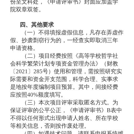
份至文科处，《申请评审书》封面应加盖学
院双章双签。
四、其他要求
（一
）不得填报虚假信息，凡存在弄虚作
假、抄袭剽窃行为的，一经查实即取消三年
申请资格。
（
二
）项目经费按照《高等学校哲学社
会科学繁荣计划专项资金管理办法》（财教
〔
2021〕285号）使用和管理，需按照研究实
际需要和资金开支范围，科学合理、实事求
是地按年度编制项目预算。其中，间接经费
应按照40%额度填写。
（
三
）本次项目评审采取匿名方式。为
保证评审的公平公正，《申请评审书》
B表中
不得以任何形式出现申请人姓名、所在学校
等相关信息，否则按作废处理。
（
四
）
如遇技术问题，请联系申报系统维