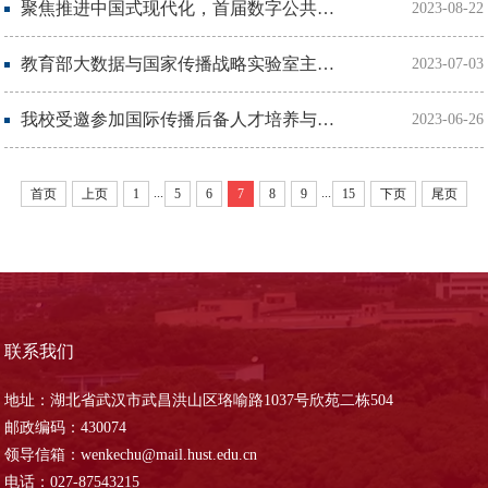
聚焦推进中国式现代化，首届数字公共治理论坛在汉召开
2023-08-22
教育部大数据与国家传播战略实验室主任张昆接受《环球》杂志采访
2023-07-03
我校受邀参加国际传播后备人才培养与智库建设研讨会
2023-06-26
...
...
首页
上页
1
5
6
7
8
9
15
下页
尾页
联系我们
地址：湖北省武汉市武昌洪山区珞喻路1037号欣苑二栋504
邮政编码：430074
领导信箱：wenkechu@mail.hust.edu.cn
电话：027-87543215